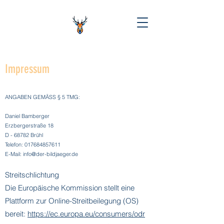
Impressum
ANGABEN GEMÄSS § 5 TMG:​
Daniel Bamberger
Erzbergerstraße 18
D - 68782 Brühl
Telefon:
017684857611
E-Mail: info@der-bildjaeger.de
Streitschlichtung
Die Europäische Kommission stellt eine
Plattform zur Online-Streitbeilegung (OS)
bereit:
https://ec.europa.eu/consumers/odr