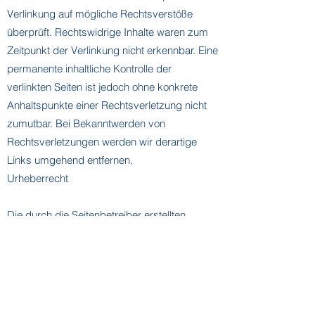
Verlinkung auf mögliche Rechtsverstöße
überprüft. Rechtswidrige Inhalte waren zum
Zeitpunkt der Verlinkung nicht erkennbar. Eine
permanente inhaltliche Kontrolle der
verlinkten Seiten ist jedoch ohne konkrete
Anhaltspunkte einer Rechtsverletzung nicht
zumutbar. Bei Bekanntwerden von
Rechtsverletzungen werden wir derartige
Links umgehend entfernen.
Urheberrecht
Die durch die Seitenbetreiber erstellten
Inhalte und Werke auf diesen Seiten
unterliegen dem deutschen Urheberrecht. Die
Vervielfältigung, Bearbeitung, Verbreitung
und jede Art der Verwertung außerhalb der
Grenzen des Urheberrechtes bedürfen der